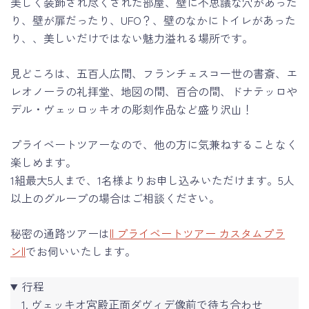
美しく装飾され尽くされた部屋、壁に不思議な穴があった
り、壁が扉だったり、UFO？、壁のなかにトイレがあった
り、、美しいだけではない魅力溢れる場所です。
見どころは、五百人広間、フランチェスコ一世の書斎、エ
レオノーラの礼拝堂、地図の間、百合の間、ドナテッロや
デル・ヴェッロッキオの彫刻作品など盛り沢山！
プライベートツアーなので、他の方に気兼ねすることなく
楽しめます。
1組最大5人まで、1名様よりお申し込みいただけます。5人
以上のグループの場合はご相談ください。
秘密の通路ツアーは
|| プライベートツアー カスタムプラ
ン||
でお伺いいたします。
行程
ヴェッキオ宮殿正面ダヴィデ像前で待ち合わせ