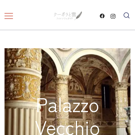
コ
ン
テ
フィレンツェ観光 プライベートツア
フィレンツェガイド・クーポ
ン
ラと雲・
ー
ツ
に
ス
キ
ッ
プ
Palazzo
Vecchio