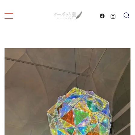
コ
ン
テ
フィレンツェ観光 プライベートツア
フィレンツェガイド・クーポ
ン
ラと雲・
ー
ツ
に
ス
キ
ッ
プ