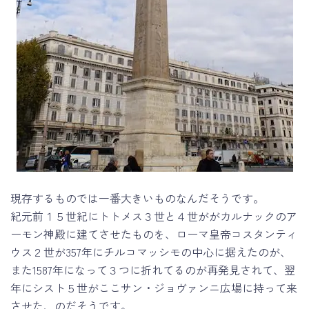
現存するものでは一番大きいものなんだそうです。
紀元前１５世紀にトトメス３世と４世ががカルナックのア
ーモン神殿に建てさせたものを、ローマ皇帝コスタンティ
ウス２世が357年にチルコマッシモの中心に据えたのが、
また1587年になって３つに折れてるのが再発見されて、翌
年にシスト５世がここサン・ジョヴァンニ広場に持って来
させた、のだそうです。