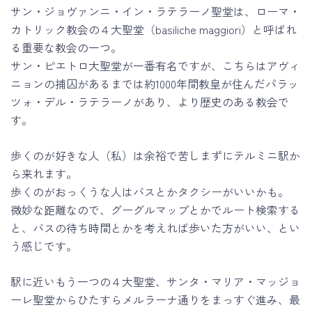
サン・ジョヴァンニ・イン・ラテラーノ聖堂は、ローマ・
カトリック教会の４大聖堂（basiliche maggiori）と呼ばれ
る重要な教会の一つ。
サン・ピエトロ大聖堂が一番有名ですが、こちらはアヴィ
ニョンの捕囚があるまでは約1000年間教皇が住んだパラッ
ツォ・デル・ラテラーノがあり、より歴史のある教会で
す。
歩くのが好きな人（私）は余裕で苦しまずにテルミニ駅か
ら来れます。
歩くのがおっくうな人はバスとかタクシーがいいかも。
微妙な距離なので、グーグルマップとかでルート検索する
と、バスの待ち時間とかを考えれば歩いた方がいい、とい
う感じです。
駅に近いもう一つの４大聖堂、サンタ・マリア・マッジョ
ーレ聖堂からひたすらメルラーナ通りをまっすぐ進み、最