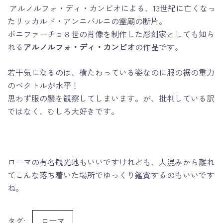
アルノルフォ・ディ・カンビオによる、13世紀に亡くなっ
たリッカルド・アンニバルニの霊廟の断片。
ボニファーチョ８世の肖像を制作した彫刻家としても知ら
れる
アルノルフォ・ディ・カンビオ
の作品です。
若干気になるのは、横たわっている姿なのに服の裾の重力
のベクトルが水平！
思わず服の襞を観察してしまいます。が、批判している訳
ではなく、むしろ大好きです。
ローマの有名観光地もいいですけれども、人混みから離れ
てこんな落ち着いた場所でゆっくり鑑賞するのもいいです
ね。
タグ:
ローマ