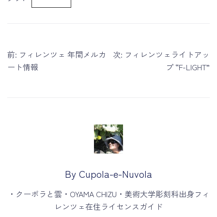
投
前:
フィレンツェ 年間メルカ
次:
フィレンツェライトアッ
稿
ート情報
プ “F-LIGHT”
ナ
ビ
ゲ
ー
シ
ョ
ン
By Cupola-e-Nuvola
・クーポラと雲・OYAMA CHIZU・美術大学彫刻科出身フィ
レンツェ在住ライセンスガイド