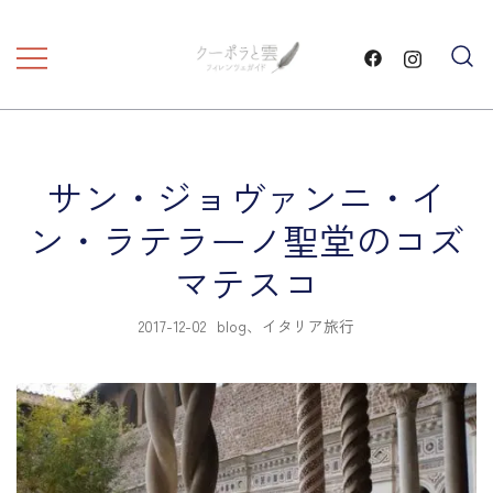
コ
ン
テ
フィレンツェ観光 プライベートツア
フィレンツェガイド・クーポ
ン
ラと雲・
ー
ツ
に
サン・ジョヴァンニ・イ
ス
キ
ン・ラテラーノ聖堂のコズ
ッ
マテスコ
プ
2017-12-02
blog
、
イタリア旅行