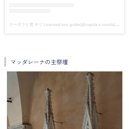
クーポラと雲 チヅ Licensed tour guide(@cupola.e.nuvola)がシェアした投稿
マッダレーナの主祭壇