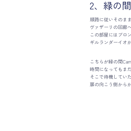
2、緑の間 
順路に従いそのま
ヴァザーリの回廊
この部屋にはブロ
ギルランダーイオ
こちらが緑の間Came
時間になってもま
そこで待機してい
扉の向こう側から