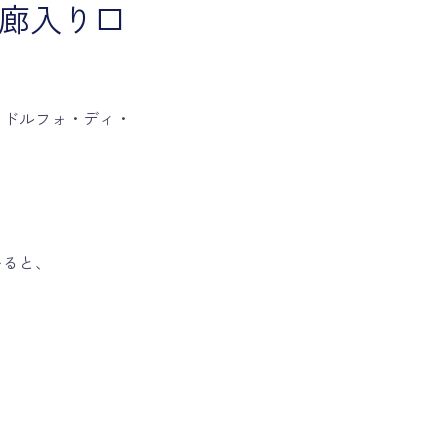
の回廊入り口
リドルフォ・ディ・
いると、