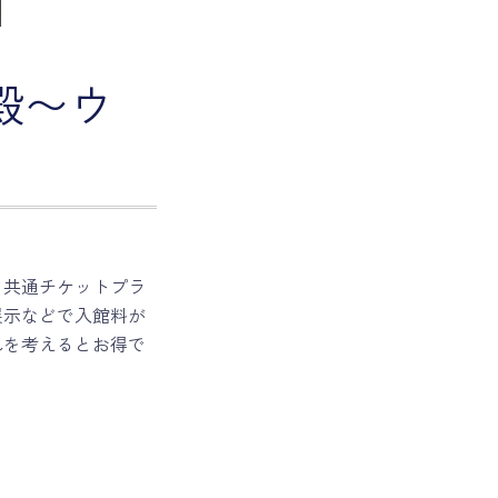
殿〜ウ
る共通チケットプラ
展示などで入館料が
れを考えるとお得で