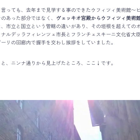
と言っても、去年まで見学する事のできたウフィツィ美術館〜
ンのあった部分ではなく、
ヴェッキオ宮殿からウフィツィ美術
は、市立と国立という管轄の違いがあり、その垣根を超えての
、ナルデッラフィレンツェ市長とフランチェスキーニ文化省大
ザーリの回廊内で握手を交わし挨拶をしていました。
ると、ニンナ通りから見上げたところ、ここ↓です。