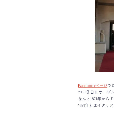
Facebookページ
で
つい先日にオープ
なんと1871年か
1871年とはイタ