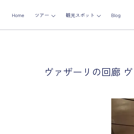
コ
ン
Home
ツアー
観光スポット
Blog
テ
ン
ツ
に
ス
キ
ッ
ヴァザーリの回廊 ヴ
プ