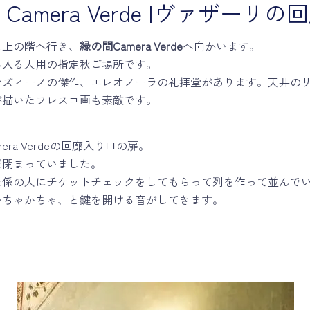
Camera Verde |ヴァザーリ
ま上の階へ行き、
緑の間Camera Verde
へ向かいます。
へ入る人用の指定秋ご場所です。
ンズィーノの傑作、エレオノーラの礼拝堂があります。天井の
が描いたフレスコ画も素敵です。
ra Verdeの回廊入り口の扉。
だ閉まっていました。
た係の人にチケットチェックをしてもらって列を作って並んで
かちゃかちゃ、と鍵を開ける音がしてきます。