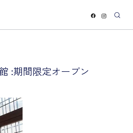
ー
と雲・
館 :期間限定オープン