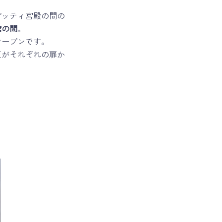
ピッティ宮殿の間の
館の間
。
オープンです。
臣がそれぞれの扉か