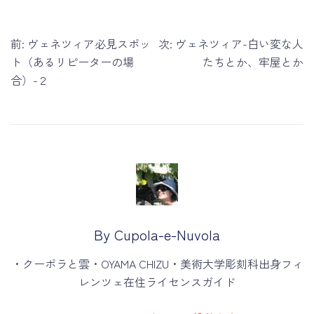
投
前:
ヴェネツィア必見スポッ
次:
ヴェネツィア-白い変な人
稿
ト（あるリピーターの場
たちとか、牢屋とか
ナ
合）-２
ビ
ゲ
ー
シ
ョ
ン
By Cupola-e-Nuvola
・クーポラと雲・OYAMA CHIZU・美術大学彫刻科出身フィ
レンツェ在住ライセンスガイド