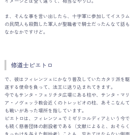
イメージとは全く違って、相当なやり口。
ま、そんな事を言い出したら、十字軍に参加してイスラム
の民間人も殺戮した軍人が聖職者で騎士だったんなて話も
なかなかですけど。
修道士ピエトロ
で、彼はフィレンツェにかなり普及していたカタリ派を駆
逐する使命を負って、法王に送り込まれてきます。
今でもサンタ・フェリチタ広場にある柱や、サンタ・マリ
ア・ノヴェッラ教会近くのトレッビオの柱、あそこなんて
も戦いがあった場所を指しています。
ピエトロは、フィレンツェでミゼリコルディアという今で
も続く慈善団体の創設者である（文献によると、おそらく
きっかけを与えた創始者）ことも、忘れてはならない側面