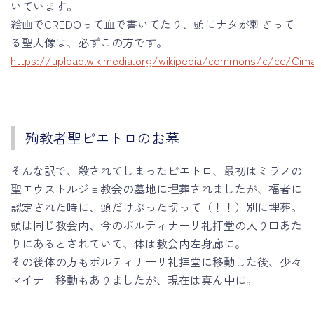
いています。
絵画でCREDOって血で書いてたり、頭にナタが刺さって
る聖人像は、必ずこの方です。
https://upload.wikimedia.org/wikipedia/commons/c/cc/Cim
殉教者聖ピエトロのお墓
そんな訳で、殺されてしまったピエトロ、最初はミラノの
聖エウストルジョ教会の墓地に埋葬されましたが、福者に
認定された時に、頭だけぶった切って（！！）別に埋葬。
頭は同じ教会内、今のポルティナーリ礼拝堂の入り口あた
りにあるとされていて、体は教会内左身廊に。
その後体の方もポルティナーリ礼拝堂に移動した後、少々
マイナー移動もありましたが、現在は真ん中に。