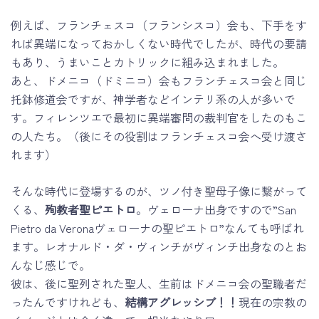
例えば、フランチェスコ（フランシスコ）会も、下手をす
れば異端になっておかしくない時代でしたが、時代の要請
もあり、うまいことカトリックに組み込まれました。
あと、ドメニコ（ドミニコ）会もフランチェスコ会と同じ
托鉢修道会ですが、神学者などインテリ系の人が多いで
す。フィレンツエで最初に異端審問の裁判官をしたのもこ
の人たち。（後にその役割はフランチェスコ会へ受け渡さ
れます）
そんな時代に登場するのが、ツノ付き聖母子像に繋がって
くる、
殉教者聖ピエトロ
。ヴェローナ出身ですので”San
Pietro da Veronaヴェローナの聖ピエトロ”なんても呼ばれ
ます。レオナルド・ダ・ヴィンチがヴィンチ出身なのとお
んなじ感じで。
彼は、後に聖列された聖人、生前はドメニコ会の聖職者だ
ったんですけれども、
結構アグレッシブ！！
現在の宗教の