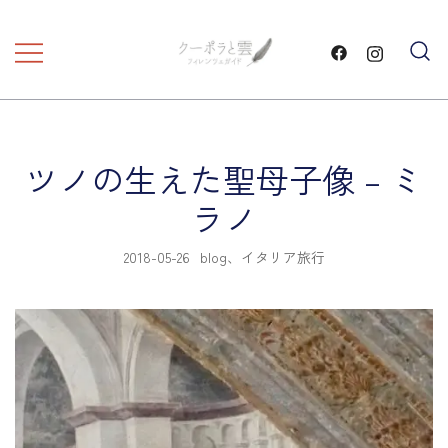
コ
ン
テ
フィレンツェ観光 プライベートツア
フィレンツェガイド・クーポ
ン
ラと雲・
ー
ツ
に
ツノの生えた聖母子像 – ミ
ス
キ
ラノ
ッ
プ
2018-05-26
blog
、
イタリア旅行