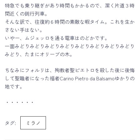
特急でも乗り継ぎがあり時間もかかるので、潔く片道３時
間近くの鈍行列車。
そんな訳で、往復約６時間の素敵な暇タイム。これを生か
さない手はない。
いやー、ムジェッロを通る電車はのどかです。
一面みどりみどりみどりみどりみどりみどりみどりみどり
みどり、たまにオリーブの木。
ちなみにフォルリは、殉教者聖ピエトロを殺した後に後悔
して聖職者になった福者Carino Pietro da Balsamoゆかりの
地です。
・・・・・・
タグ:
ミラノ