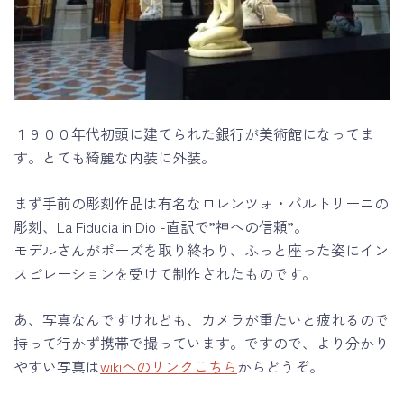
１９００年代初頭に建てられた銀行が美術館になってま
す。とても綺麗な内装に外装。
まず手前の彫刻作品は有名なロレンツォ・バルトリーニの
彫刻、La Fiducia in Dio -直訳で”神への信頼”。
モデルさんがポーズを取り終わり、ふっと座った姿にイン
スピレーションを受けて制作されたものです。
あ、写真なんですけれども、カメラが重たいと疲れるので
持って行かず携帯で撮っています。ですので、より分かり
やすい写真は
wikiへのリンクこちら
からどうぞ。