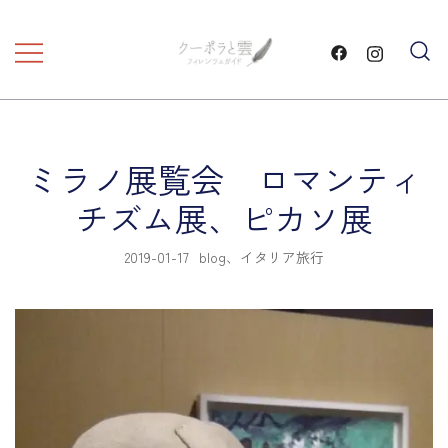
コ
ン
テ
フィレンツェ観光 プライベートツア
フィレンツェガイド・クーポ
ン
ラと雲・
ー
ツ
に
ミラノ展覧会 ロマンティ
ス
キ
チズム展、ピカソ展
ッ
プ
2019-01-17
blog
、
イタリア旅行