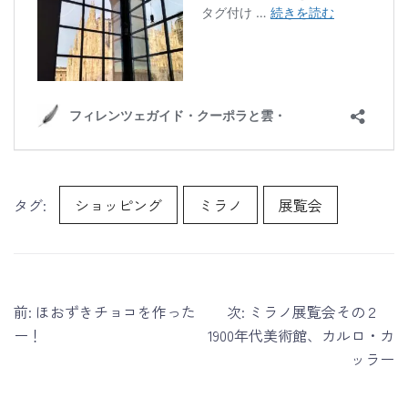
タグ:
ショッピング
ミラノ
展覧会
投
前:
ほおずきチョコを作った
次:
ミラノ展覧会その２
稿
ー！
1900年代美術館、カルロ・カ
ナ
ッラー
ビ