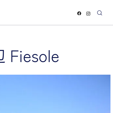
ー
と雲・
esole