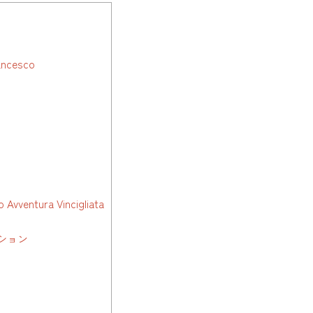
ncesco
ura Vincigliata
ション