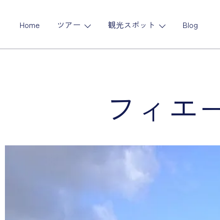
コ
ン
Home
ツアー
観光スポット
Blog
テ
ン
ツ
に
ス
フィエー
キ
ッ
プ