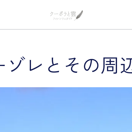
フィレンツェ観光 プライベートツア
フィレンツェガイド・クーポラ
ゾレとその周辺 Fi