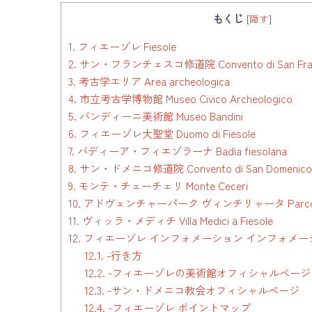
もくじ
[
隠す
]
1.
フィエーゾレ Fiesole
2.
サン・フランチェスコ修道院 Convento di San Fra
3.
考古学エリア Area archeologica
4.
市立考古学博物館 Museo Civico Archeologico
5.
バンディーニ美術館 Museo Bandini
6.
フィエーゾレ大聖堂 Duomo di Fiesole
7.
バディーア・フィエゾラーナ Badia fiesolana
8.
サン・ドメニコ修道院 Convento di San Domenico
9.
モンテ・チェーチェリ Monte Ceceri
10.
アドヴェンチャーパーク ヴィンチリャータ Parco Avvent
11.
ヴィッラ・メディチ Villa Medici a Fiesole
12.
フィエーゾレ インフォメーション インフォメー
12.1.
-行き方
12.2.
-フィエーゾレの美術館オフィシャルページ
12.3.
-サン・ドメニコ教会オフィシャルページ
12.4.
-フィエーゾレ ポイントマップ