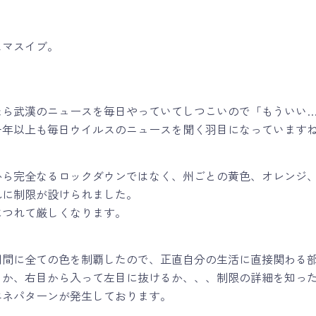
スマスイブ。
たら武漢のニュースを毎日やっていてしつこいので「もういい
一年以上も毎日ウイルスのニュースを聞く羽目になっています
から完全なるロックダウンではなく、州ごとの黄色、オレンジ、
れに制限が設けられました。
につれて厳しくなります。
期間に全ての色を制覇したので、正直自分の生活に直接関わる
るか、右目から入って左目に抜けるか、、、制限の詳細を知っ
エネパターンが発生しております。