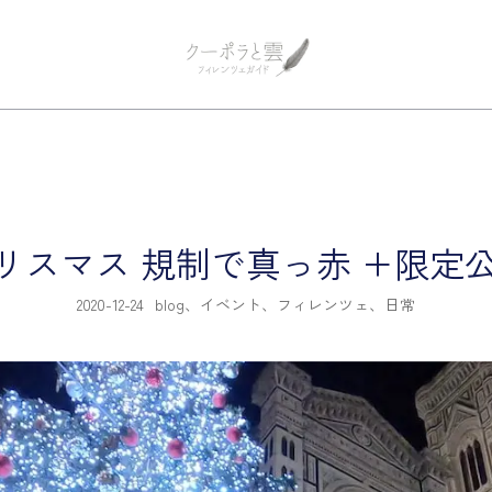
フィレンツェ観光 プライベートツア
フィレンツェガイド・クーポラ
年クリスマス 規制で真っ赤 +限定
2020-12-24
blog
、
イベント
、
フィレンツェ
、
日常