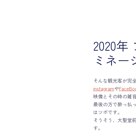
2020
ミネー
そんな観光客が完
instagram
や
FaceBo
映像とその時の雑
最後の方で酔っ払
はツボです。
そうそう、大聖堂
す。