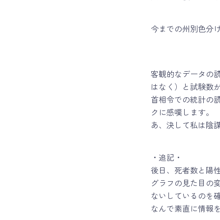
今までの州別色分
客観的なデータの
はなく）と試験数
首相令での統計の
クに感嘆します。
あ、決して私は陰
・追記・
後日、死者数と陽
グラフの見た目の
ないしているのを
なんで素直に情報