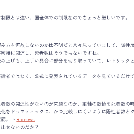
け制限とは違い、国全体での制限なのでちょっと厳しいです。
読み方を何故しないのかは不明だと常々思っていまして、陽性
が密接に関連し、死者数はそうでもないですね。
読み上げも、上手い具合に部分を切り取っていて、レトリック
謀論者ではなく、公式に発表されているデータを見ているだけ
性者数の関連性がないのが問題なのか、縦軸の数値を死者数の
変化をドラマティックに、かつ比較しにくいように陽性者数と
確認。→
Rai news
を出せないのだか？