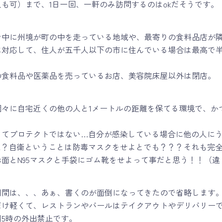
も可）まで、1日一回、一軒のみ訪問するのはokだそうです。
ン中に州境が町の中を走っている地域や、最寄りの食料品店が
対応して、住人が五千人以下の市に住んでいる場合は最高で半径
の食料品や医薬品を売っているお店、美容院床屋以外は閉店。
々に自宅近くの他の人と1メートルの距離を保てる環境で、かつ
ってプロテクトではない…自分が感染している場合に他の人に
え？自衛ということは防毒マスクをせよとでも？？？それも完
面とN95マスクと手袋にゴム靴をせよって事だと思う！！（違
期間は、、、あぁ、書くのが面倒になってきたので省略します
だけ軽くて、レストランやバールはテイクアウトやデリバリー
朝5時の外出禁止です。