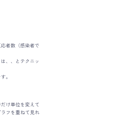
反応者数（感染者で
とは、、とテクニッ
です。
時だけ単位を変えて
グラフを重ねて見れ