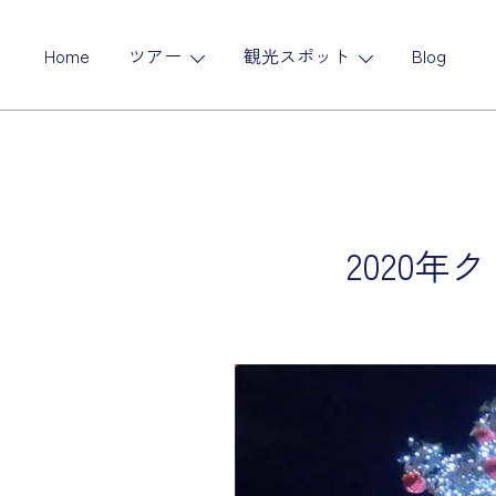
コ
ン
Home
ツアー
観光スポット
Blog
テ
ン
ツ
に
ス
キ
ッ
2020
プ