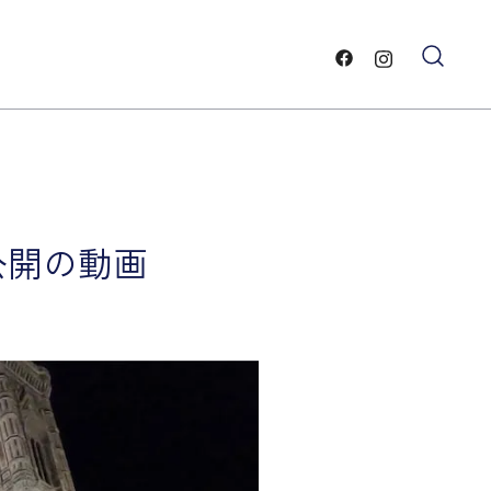
ー
と雲・
公開の動画