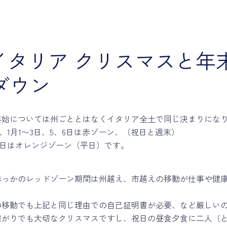
年イタリア クリスマスと年
ダウン
年始については州ごととはなくイタリア全土で同じ決まりにな
31日、1月1〜3日、5、6日は赤ゾーン、（祝日と週末）
1月4日はオレンジゾーン（平日）です。
赤っかのレッドゾーン期間は州越え、市越えの移動が仕事や健
の移動でも上記と同じ理由での自己証明書が必要、など厳しい
がりでも大切なクリスマスですし、祝日の昼食夕食に二人（と