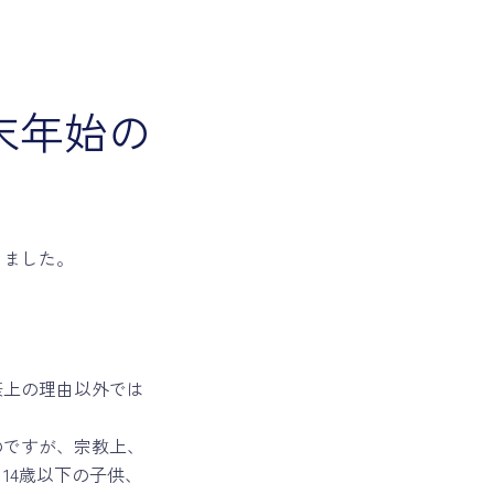
末年始の
りました。
康上の理由以外では
のですが、宗教上、
14歳以下の子供、