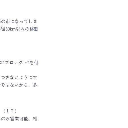
隣の市になってしま
30km以内の移動
”プロテクト”を付
うつさないようにす
全ではないから、多
。（！？）
でのみ営業可能、相