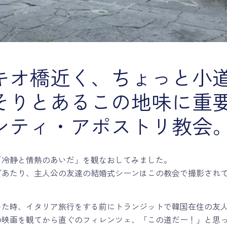
キオ橋近く、ちょっと小
そりとあるこの地味に重
ンティ・アポストリ教会
「冷静と情熱のあいだ」を観なおしてみました。
グあたり、主人公の友達の結婚式シーンはこの教会で撮影され
いた時、イタリア旅行をする前にトランジットで韓国在住の友
の映画を観てから直ぐのフィレンツェ、「この道だー！」と思