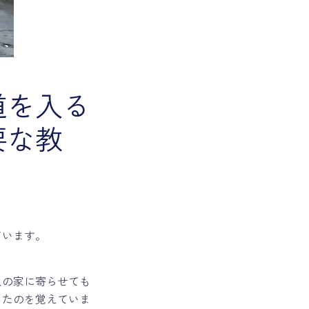
道を入る
要な教
。
ています。
人の家に寄らせても
ったのを覚えていま