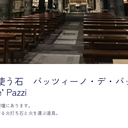
使う石 パッツィーノ・デ・パ
’ Pazzi
祭壇にあります。
する火打ち石と火を運ぶ道具。