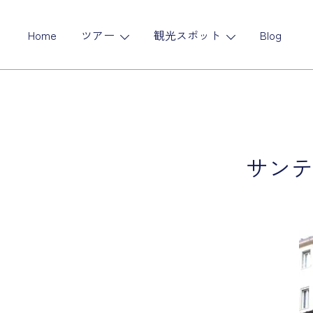
コ
ン
Home
ツアー
観光スポット
Blog
テ
ン
ツ
に
ス
キ
ッ
サンテ
プ