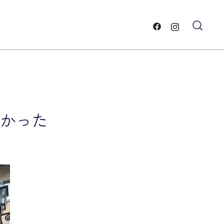
ー
と雲・
かった