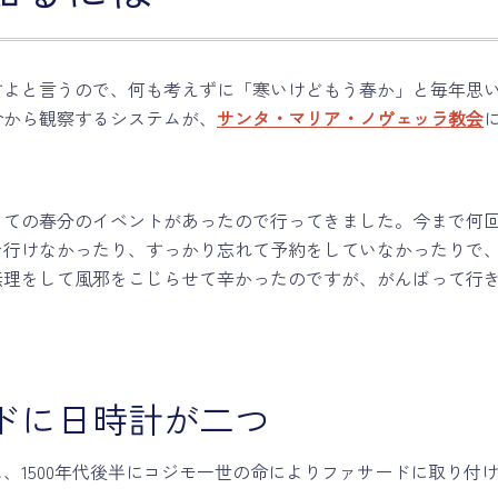
すよと言うので、何も考えずに「寒いけどもう春か」と毎年思
合から観察するシステムが、
サンタ・マリア・ノヴェッラ教会
っての春分のイベントがあったので行ってきました。今まで何
で行けなかったり、すっかり忘れて予約をしていなかったりで
無理をして風邪をこじらせて辛かったのですが、がんばって行
ドに日時計が二つ
、1500年代後半にコジモ一世の命によりファサードに取り付