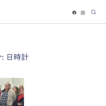
ー
と雲・
: 日時計