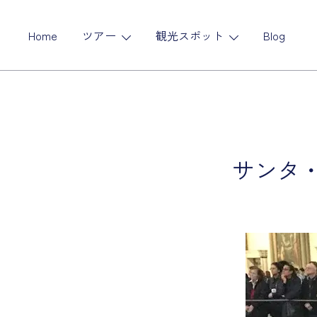
コ
ン
Home
ツアー
観光スポット
Blog
テ
ン
ツ
に
ス
キ
ッ
サンタ・
プ