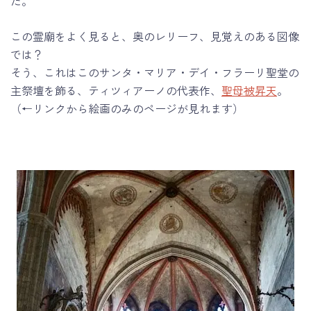
た。
この霊廟をよく見ると、奥のレリーフ、見覚えのある図像
では？
そう、これはこのサンタ・マリア・デイ・フラーリ聖堂の
主祭壇を飾る、ティツィアーノの代表作、
聖母被昇天
。
（←リンクから絵画のみのページが見れます）