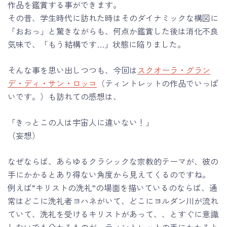
作品を鑑賞する事ができます。
その昔、学生時代に訪れた時はそのダイナミックな構図に
「おおっ」と驚きながらも、何点か鑑賞した後は消化不良
気味で、「もう結構です…」状態に陥りました。
そんな事を思い出しつつも、今回は
スクオーラ・グラン
デ・ディ・サン・ロッコ
（ティントレットの作品でいっぱ
いです。）も訪れての感想は、
「きっとこの人は宇宙人に違いない！」
（妄想）
なぜならば、あらゆるクラシックな宗教的テーマが、彼の
手にかかるとあり得ない角度から見えてくるのですね。
例えば”キリストの洗礼”の場面を描いているのならば、通
常はどこに洗礼者ヨハネがいて、どこにヨルダン川が流れ
ていて、洗礼を受けるキリストがあって、、とすぐに意識