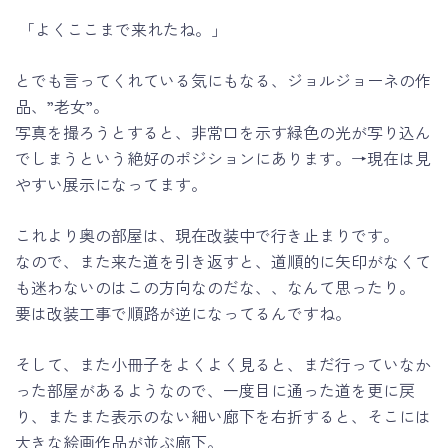
「よくここまで来れたね。」
とでも言ってくれている気にもなる、ジョルジョーネの作
品、”老女”。
写真を撮ろうとすると、非常口を示す緑色の光が写り込ん
でしまうという絶好のポジションにあります。→現在は見
やすい展示になってます。
これより奥の部屋は、現在改装中で行き止まりです。
なので、また来た道を引き返すと、道順的に矢印がなくて
も迷わないのはこの方向なのだな、、なんて思ったり。
要は改装工事で順路が逆になってるんですね。
そして、また小冊子をよくよく見ると、まだ行っていなか
った部屋があるようなので、一度目に通った道を更に戻
り、またまた表示のない細い廊下を右折すると、そこには
大きな絵画作品が並ぶ廊下。