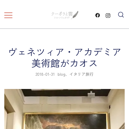
コ
ン
テ
フィレンツェ観光 プライベートツア
フィレンツェガイド・クーポ
ン
ラと雲・
ー
ツ
に
ヴェネツィア・アカデミア
ス
キ
美術館がカオス
ッ
プ
2018-01-31
blog
、
イタリア旅行