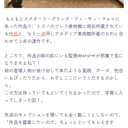
もともとスクオーラ・グランデ・ディ・サン・マルコに
あった作品で、ミラノのブレラ美術館に現在所蔵されてい
る
作品
と、もう
一点
同じアカデミア美術館所蔵のものと合
わせて３点の連作です。
ところで、作品の絵の前にいる監視
のジジイ
が邪魔で気に
なりますよね？！
絵の登場人物が抜け出して来たような風貌、ポーズ、色合
いもぴったりだから、わざとここにいてくださるのかし
ら。
この方は待っていてもどいてくれなかったので、写真に入
ってしまった図↑。
作品のキャプションを覗いても全く動こうとしないので、
「作品を鑑賞したいので、ちょっとどいてもらえます