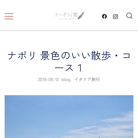
コ
ン
テ
フィレンツェ観光 プライベートツア
フィレンツェガイド・クーポ
ン
ラと雲・
ー
ツ
に
ナポリ 景色のいい散歩・コ
ス
キ
ース１
ッ
プ
2018-08-12
blog
、
イタリア旅行