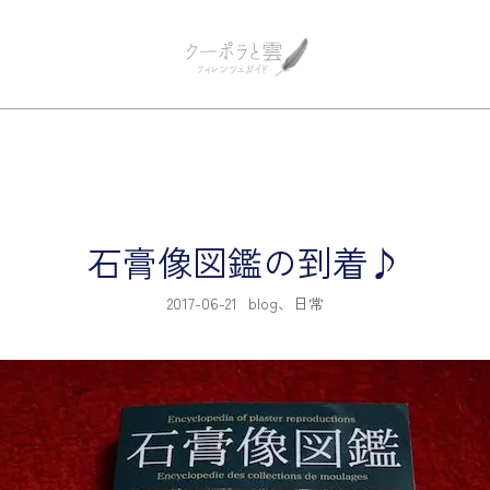
フィレンツェ観光 プライベートツア
フィレンツェガイド・クーポラ
石膏像図鑑の到着♪
2017-06-21
blog
、
日常