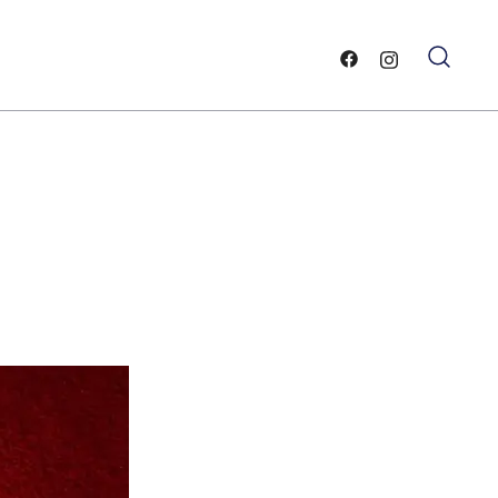
ー
と雲・