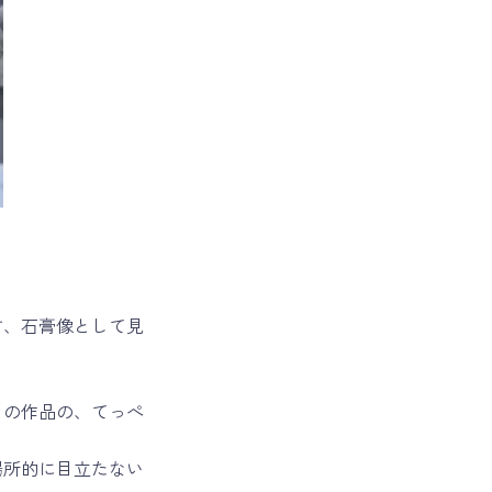
す、石膏像として見
ノの作品の、てっぺ
場所的に目立たない