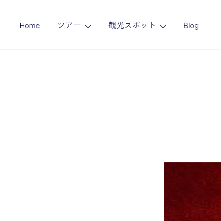
コ
ン
Home
ツアー
観光スポット
Blog
テ
ン
ツ
に
ス
キ
ッ
プ