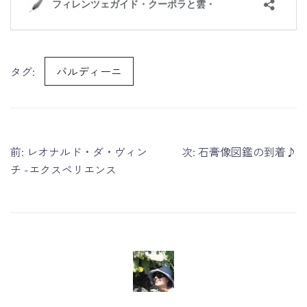
タグ:
バルディーニ
投
前:
レオナルド・ダ・ヴィン
次:
石膏像図鑑の到着♪
稿
チ -エクスペリエンス
ナ
ビ
ゲ
ー
シ
ョ
ン