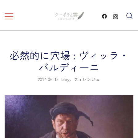
コ
ン
テ
フィレンツェ観光 プライベートツア
フィレンツェガイド・クーポ
ン
ラと雲・
ー
ツ
に
必然的に穴場 : ヴィッラ・
ス
キ
バルディーニ
ッ
プ
2017-06-15
blog
、
フィレンツェ