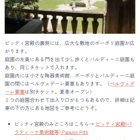
ピッティ宮殿の裏側には、広大な敷地のボーボリ庭園が広
がります。
庭園の左奥にある門を出て少し歩くとバルディーニ庭園も
あり、同じチケットで入れます。
庭園内には小さな陶器美術館、ボーボリとバルディーニ庭
園の間にはベルヴェデーレ要塞もあります。（
ベルヴェデ
ーレ要塞
は別チケット。夏季オープン）
２つの庭園合わせて出入り口が６つもあるので、詳細は記
事の下の方にある地図をご参考にどうぞ。
ピッティ宮殿のみどころはこちら→
ピッティ宮殿(パ
ラティーナ美術館等) Palazzo Pitti