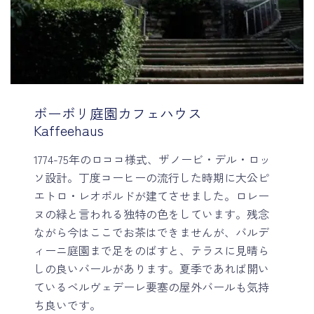
ボーボリ庭園カフェハウス
Kaffeehaus
1774-75年のロココ様式、ザノービ・デル・ロッ
ソ設計。丁度コーヒーの流行した時期に大公ピ
エトロ・レオポルドが建てさせました。ロレー
ヌの緑と言われる独特の色をしています。残念
ながら今はここでお茶はできませんが、バルデ
ィーニ庭園まで足をのばすと、テラスに見晴ら
しの良いバールがあります。夏季であれば開い
ているベルヴェデーレ要塞の屋外バールも気持
ち良いです。