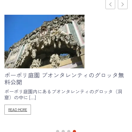
無
フィレンツェ大聖堂 バンディネッリ作品の
方
洞
現在のフィレンツェ大聖堂、1296年に建築が開始され、
在に […]
READ MORE