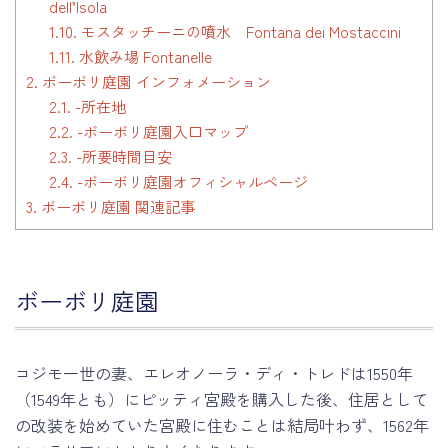
dell’Isola
1.10.
モスタッチーニの噴水 Fontana dei Mostaccini
1.11.
水飲み場 Fontanelle
2.
ボーボリ庭園 インフォメーション
2.1.
-所在地
2.2.
-ボーボリ庭園入口マップ
2.3.
-所要時間目安
2.4.
-ボーボリ庭園オフィシャルページ
3.
ボーボリ庭園 関連記事
ボーボリ庭園
コジモ一世の妻、エレオノーラ・ディ・トレドは1550年
（1549年とも）にピッティ宮殿を購入した後、住居として
の改装を始めていた宮殿に住むことは結局叶わず、1562年