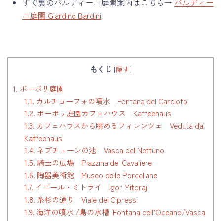
すぐ裏のバルディーニ庭園案内はこちら→
バルディー
ニ庭園 Giardino Bardini
もくじ
[
隠す
]
1.
ボーボリ庭園
1.1.
カルチョーフォの噴水 Fontana del Carciofo
1.2.
ボーボリ庭園カフェハウス Kaffeehaus
1.3.
カフェハウスから眺めるフィレンツェ Veduta dal
Kaffeehaus
1.4.
ネプチューンの池 Vasca del Nettuno
1.5.
騎士の広場 Piazzina del Cavaliere
1.6.
陶器美術館 Museo delle Porcellane
1.7.
イゴール・ミトライ Igor Mitoraj
1.8.
糸杉の通り Viale dei Cipressi
1.9.
海洋の噴水 /島の水槽 Fontana dell’Oceano/Vasca