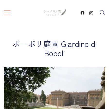
コ
ン
テ
フィレンツェ観光 プライベートツア
フィレンツェガイド・クーポ
ン
ラと雲・
ー
ツ
に
ス
ボーボリ庭園 Giardino di
キ
Boboli
ッ
プ